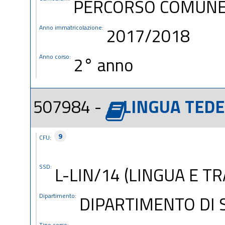
PERCORSO COMUN
Anno immatricolazione:
2017/2018
Anno corso:
2° anno
507984 -
LINGUA TED
9
CFU:
SSD:
L-LIN/14 (LINGUA E T
Dipartimento:
DIPARTIMENTO DI S
Tipo corso: