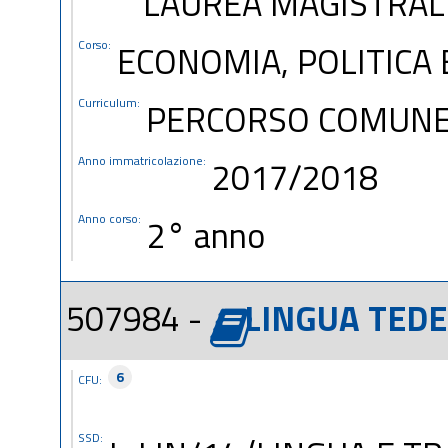
LAUREA MAGISTRAL
Corso:
ECONOMIA, POLITICA 
Curriculum:
PERCORSO COMUN
Anno immatricolazione:
2017/2018
Anno corso:
2° anno
507984 -
LINGUA TED
6
CFU:
SSD: