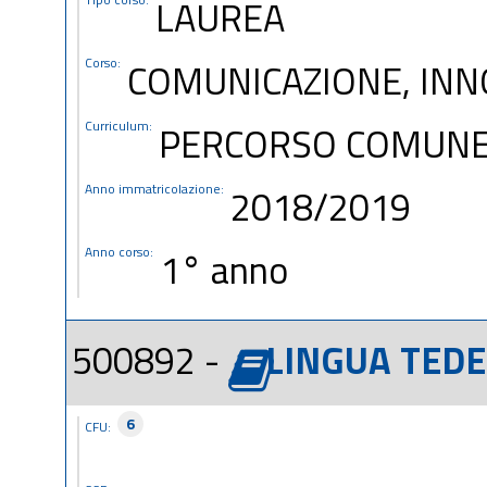
LAUREA
Corso:
COMUNICAZIONE, INN
Curriculum:
PERCORSO COMUN
Anno immatricolazione:
2018/2019
Anno corso:
1° anno
500892 -
LINGUA TEDE
6
CFU: