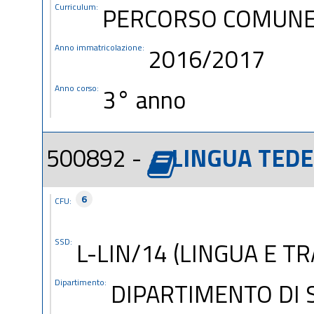
Curriculum:
PERCORSO COMUN
Anno immatricolazione:
2016/2017
Anno corso:
3° anno
500892 -
LINGUA TEDE
6
CFU:
SSD:
L-LIN/14 (LINGUA E T
Dipartimento:
DIPARTIMENTO DI S