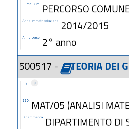
Curriculum:
PERCORSO COMUN
Anno immatricolazione:
2014/2015
Anno corso:
2° anno
500517 -
TEORIA DEI G
3
CFU:
SSD:
MAT/05 (ANALISI MAT
Dipartimento:
DIPARTIMENTO DI 