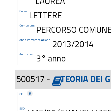
LAUREA
Corso:
LETTERE
Curriculum:
PERCORSO COMUN
Anno immatricolazione:
2013/2014
Anno corso:
3° anno
500517 -
TEORIA DEI G
6
CFU:
SSD: