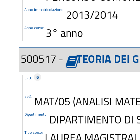
Anno immatricolazione:
2013/2014
Anno corso:
3° anno
500517 -
TEORIA DEI G
6
CFU:
SSD:
MAT/05 (ANALISI MAT
Dipartimento:
DIPARTIMENTO DI S
Tipo corso:
LAUREA MAGISTRAL