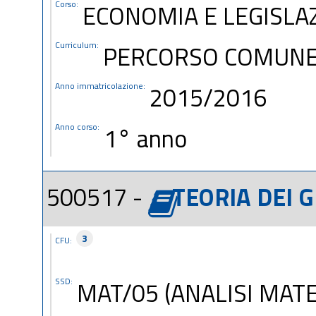
Corso:
ECONOMIA E LEGISLA
Curriculum:
PERCORSO COMUN
Anno immatricolazione:
2015/2016
Anno corso:
1° anno
500517 -
TEORIA DEI G
3
CFU:
SSD:
MAT/05 (ANALISI MAT