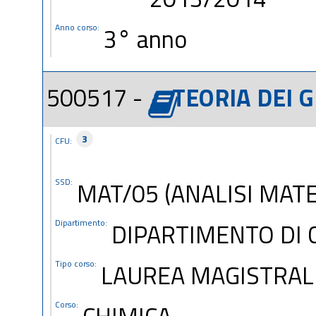
Anno corso:
3° anno
500517 -
TEORIA DEI G
3
CFU:
SSD:
MAT/05 (ANALISI MAT
Dipartimento:
DIPARTIMENTO DI 
Tipo corso:
LAUREA MAGISTRAL
Corso:
CHIMICA