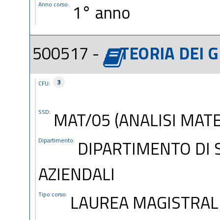
Anno corso:
1° anno
500517 -
TEORIA DEI G
3
CFU:
SSD:
MAT/05 (ANALISI MAT
Dipartimento:
DIPARTIMENTO DI 
AZIENDALI
Tipo corso:
LAUREA MAGISTRAL