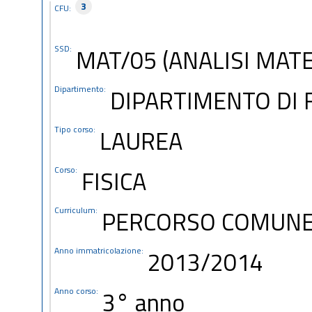
3
CFU:
SSD:
MAT/05 (ANALISI MAT
Dipartimento:
DIPARTIMENTO DI 
Tipo corso:
LAUREA
Corso:
FISICA
Curriculum:
PERCORSO COMUN
Anno immatricolazione:
2013/2014
Anno corso:
3° anno