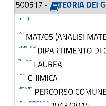
500517 -
TEORIA DEI G
3
CFU:
SSD:
MAT/05 (ANALISI MAT
Dipartimento:
DIPARTIMENTO DI 
Tipo corso:
LAUREA
Corso:
CHIMICA
Curriculum:
PERCORSO COMUN
Anno immatricolazione:
2013/2014