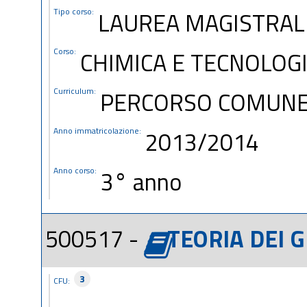
Tipo corso:
LAUREA MAGISTRALE
Corso:
CHIMICA E TECNOLOG
Curriculum:
PERCORSO COMUN
Anno immatricolazione:
2013/2014
Anno corso:
3° anno
500517 -
TEORIA DEI G
3
CFU: