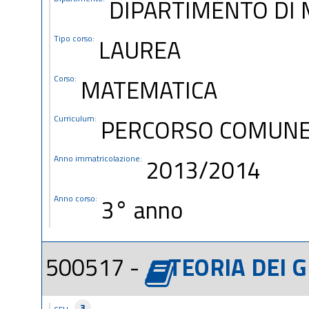
DIPARTIMENTO DI 
Tipo corso:
LAUREA
Corso:
MATEMATICA
Curriculum:
PERCORSO COMUN
Anno immatricolazione:
2013/2014
Anno corso:
3° anno
500517 -
TEORIA DEI G
3