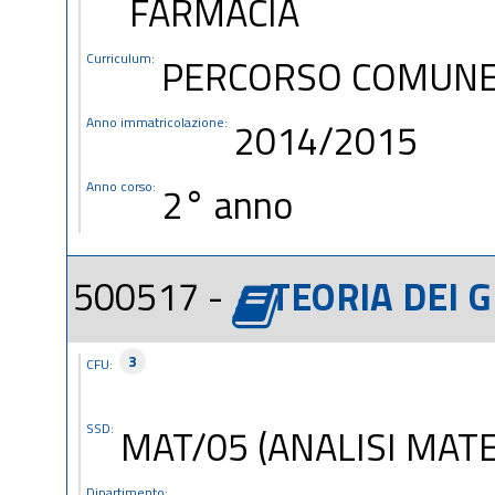
FARMACIA
Curriculum:
PERCORSO COMUN
Anno immatricolazione:
2014/2015
Anno corso:
2° anno
500517 -
TEORIA DEI G
3
CFU:
SSD:
MAT/05 (ANALISI MAT
Dipartimento: