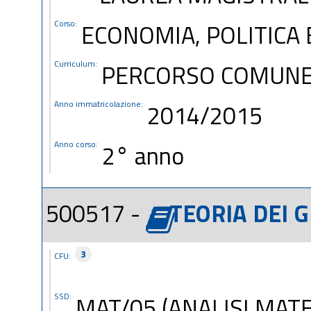
Corso:
ECONOMIA, POLITICA 
Curriculum:
PERCORSO COMUN
Anno immatricolazione:
2014/2015
Anno corso:
2° anno
500517 -
TEORIA DEI G
3
CFU:
SSD:
MAT/05 (ANALISI MAT