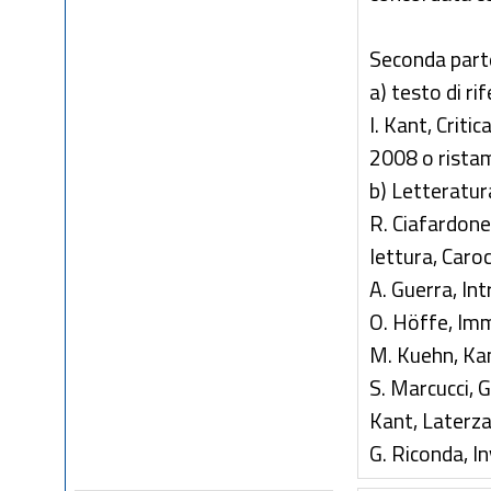
Seconda part
a) testo di ri
I. Kant, Criti
2008 o rista
b) Letteratura
R. Ciafardone,
lettura, Caro
A. Guerra, In
O. Höffe, Im
M. Kuehn, Kan
S. Marcucci, G
Kant, Laterz
G. Riconda, I