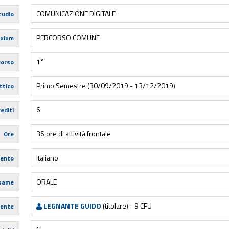
COMUNICAZIONE DIGITALE
tudio
PERCORSO COMUNE
culum
1°
corso
Primo Semestre (30/09/2019 - 13/12/2019)
ttico
6
editi
36 ore di attività frontale
Ore
Italiano
mento
ORALE
esame
LEGNANTE GUIDO
(titolare) - 9 CFU
ente