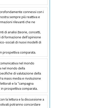
o profondamente connessi con i
mostra sempre più reattiva e
rmazioni rilevanti che ne
 di analisi (teorie, concetti,
i di formazione dell’opinione
ico-sociali di nuovi modelli di
 in prospettiva comparata.
e comunicativa nel mondo
ica nel mondo della
pecifiche di valutazione della
o fra mass media e rivoluzione
 elettorali e la “campagna
 e in prospettiva comparata.
con la lettura e la discussione a
 motivati potranno concordare