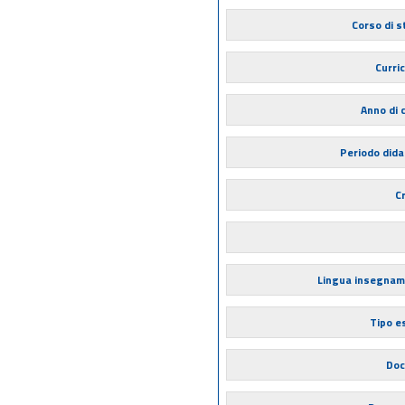
Corso di s
Curri
Anno di 
Periodo dida
Cr
Lingua insegna
Tipo 
Doc