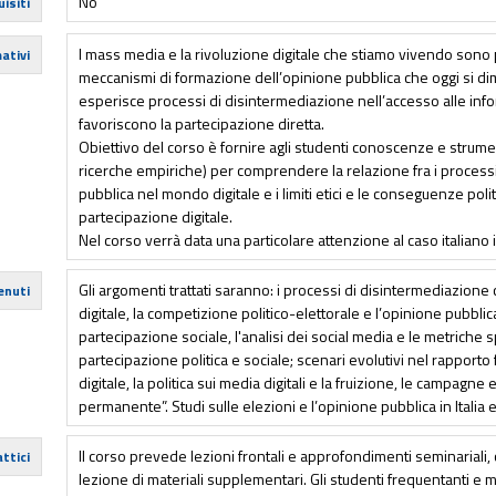
No
isiti
I mass media e la rivoluzione digitale che stiamo vivendo son
ativi
meccanismi di formazione dell’opinione pubblica che oggi si di
esperisce processi di disintermediazione nell’accesso alle info
favoriscono la partecipazione diretta.
Obiettivo del corso è fornire agli studenti conoscenze e strumenti
ricerche empiriche) per comprendere la relazione fra i process
pubblica nel mondo digitale e i limiti etici e le conseguenze polit
partecipazione digitale.
Nel corso verrà data una particolare attenzione al caso italiano
Gli argomenti trattati saranno: i processi di disintermediazion
enuti
digitale, la competizione politico-elettorale e l’opinione pubbl
partecipazione sociale, l'analisi dei social media e le metriche s
partecipazione politica e sociale; scenari evolutivi nel rapport
digitale, la politica sui media digitali e la fruizione, le campagne
permanente”. Studi sulle elezioni e l’opinione pubblica in Italia
Il corso prevede lezioni frontali e approfondimenti seminariali, 
ttici
lezione di materiali supplementari. Gli studenti frequentanti e