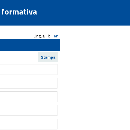
a formativa
Lingua:
it
en
Stampa