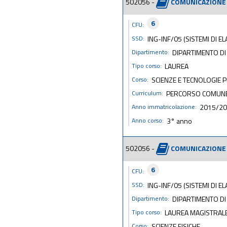
502056 -
COMUNICAZIONE 
6
CFU:
SSD:
ING-INF/05 (SISTEMI DI 
Dipartimento:
DIPARTIMENTO DI 
Tipo corso:
LAUREA
Corso:
SCIENZE E TECNOLOGIE 
Curriculum:
PERCORSO COMUN
Anno immatricolazione:
2015/2
Anno corso:
3° anno
502056 -
COMUNICAZIONE 
6
CFU:
SSD:
ING-INF/05 (SISTEMI DI 
Dipartimento:
DIPARTIMENTO DI
Tipo corso:
LAUREA MAGISTRAL
Corso:
SCIENZE FISICHE