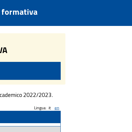
a formativa
VA
 accademico 2022/2023.
Lingua:
it
en