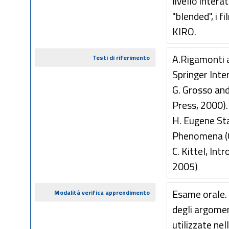
livello intera
"blended", i f
KIRO.
A.Rigamonti a
Testi di riferimento
Springer Inte
G. Grosso and
Press, 2000).
H. Eugene Sta
Phenomena (O
C. Kittel, In
2005)
Esame orale. 
Modalità verifica apprendimento
degli argoment
utilizzate nel