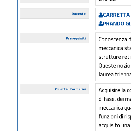
CARRETTA 
Docente
PRANDO G
Conoscenza de
Prerequisiti
meccanica stat
strutture reti
Queste nozion
laurea trienna
Acquisire la 
Obiettivi formativi
di fase, dei m
meccanica qua
funzioni di r
acquisito una