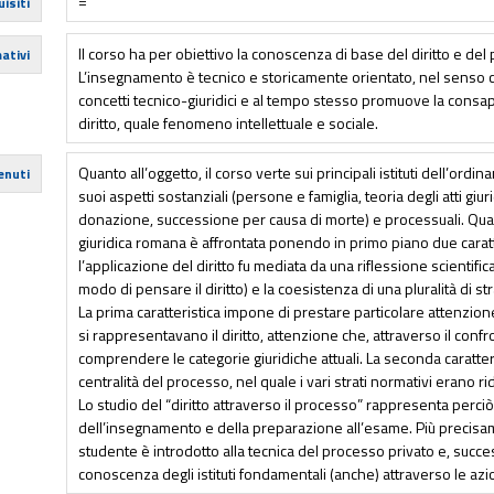
=
isiti
Il corso ha per obiettivo la conoscenza di base del diritto e de
ativi
L’insegnamento è tecnico e storicamente orientato, nel senso 
concetti tecnico-giuridici e al tempo stesso promuove la consap
diritto, quale fenomeno intellettuale e sociale.
Quanto all’oggetto, il corso verte sui principali istituti dell’ord
enuti
suoi aspetti sostanziali (persone e famiglia, teoria degli atti giuridi
donazione, successione per causa di morte) e processuali. Qua
giuridica romana è affrontata ponendo in primo piano due caratte
l’applicazione del diritto fu mediata da una riflessione scientifi
modo di pensare il diritto) e la coesistenza di una pluralità di str
La prima caratteristica impone di prestare particolare attenzione 
si rappresentavano il diritto, attenzione che, attraverso il conf
comprendere le categorie giuridiche attuali. La seconda caratter
centralità del processo, nel quale i vari strati normativi erano rid
Lo studio del “diritto attraverso il processo” rappresenta perciò
dell’insegnamento e della preparazione all’esame. Più precisame
studente è introdotto alla tecnica del processo privato e, succe
conoscenza degli istituti fondamentali (anche) attraverso le azio