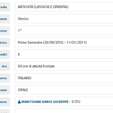
ANTICHITÀ CLASSICHE E ORIENTALI
tudio
Storico
culum
1°
corso
Primo Semestre (26/09/2016 - 11/01/2017)
ttico
6
editi
60 ore di attività frontale
Ore
ITALIANO
mento
ORALE
esame
MANTOVANI DARIO GIUSEPPE
- 9 CFU
ente