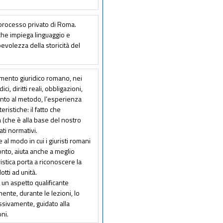
l processo privato di Roma.
che impiega linguaggio e
evolezza della storicità del
inamento giuridico romano, nei
ci, diritti reali, obbligazioni,
nto al metodo, l’esperienza
ristiche: il fatto che
ca (che è alla base del nostro
ati normativi.
al modo in cui i giuristi romani
ronto, aiuta anche a meglio
istica porta a riconoscere la
otti ad unità.
 un aspetto qualificante
nte, durante le lezioni, lo
ssivamente, guidato alla
ni.