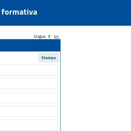
a formativa
Lingua:
it
en
Stampa