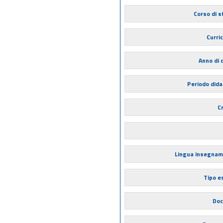
Corso di s
Curri
Anno di 
Periodo dida
Cr
Lingua insegna
Tipo 
Doc