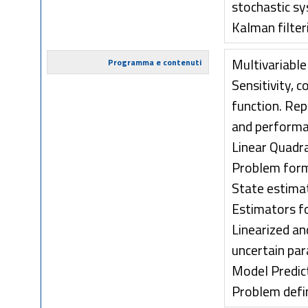
stochastic sy
Kalman filter
Multivariabl
Programma e contenuti
Sensitivity, 
function. Rep
and performa
Linear Quadra
Problem formu
State estima
Estimators fo
Linearized an
uncertain par
Model Predic
Problem defin