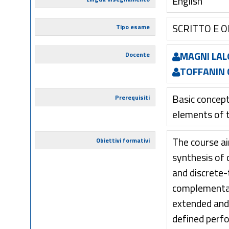
English
SCRITTO E 
Tipo esame
MAGNI LAL
Docente
TOFFANIN 
Basic concep
Prerequisiti
elements of t
The course a
Obiettivi formativi
synthesis of 
and discrete-
complementary
extended and 
defined perfo