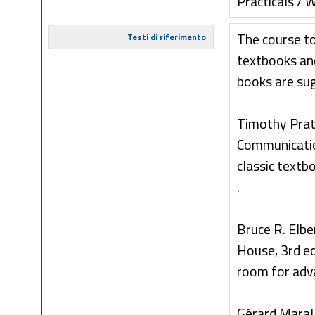
Practicals / 
The course to
Testi di riferimento
textbooks an
books are sug
Timothy Pratt
Communication
classic textb
.
Bruce R. Elbe
House, 3rd ed
room for adv
Gérard Maral