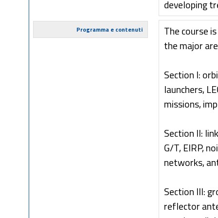
developing tr
The course is
Programma e contenuti
the major ar
Section I: or
launchers, LE
missions, imp
Section II: li
G/T, EIRP, no
networks, ant
Section III: 
reflector ant