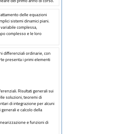
lineare del primo anno di corso.
 trattamento delle equazioni
emplici sistemi dinamici piani.
a variabile complessa,
ampo complesso e le loro
ni differenziali ordinarie, con
rte presenta i primi elementi
enziali. Risultati generali sui
lle soluzioni, teoremi di
tari di integrazione per alcuni
ti generali e calcolo della
inearizzazione e funzioni di