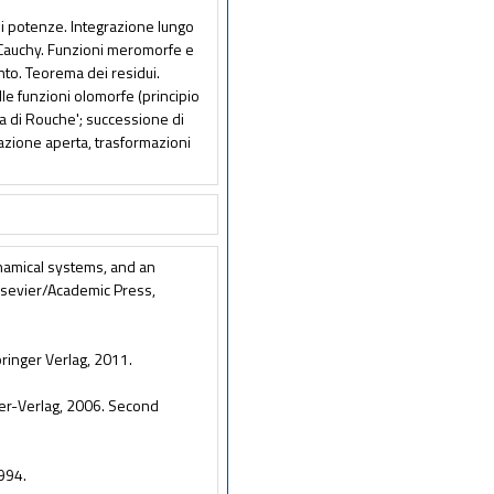
 di potenze. Integrazione lungo
 Cauchy. Funzioni meromorfe e
nto. Teorema dei residui.
elle funzioni olomorfe (principio
a di Rouche'; successione di
cazione aperta, trasformazioni
dynamical systems, and an
Elsevier/Academic Press,
pringer Verlag, 2011.
nger-Verlag, 2006. Second
1994.