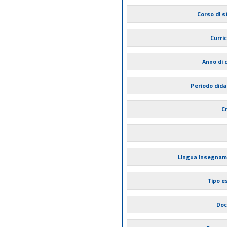
Corso di s
Curri
Anno di 
Periodo dida
Cr
Lingua insegna
Tipo 
Doc