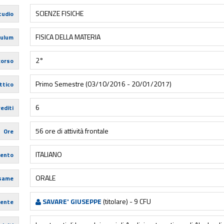
SCIENZE FISICHE
tudio
FISICA DELLA MATERIA
culum
2°
corso
Primo Semestre (03/10/2016 - 20/01/2017)
ttico
6
editi
56 ore di attività frontale
Ore
ITALIANO
mento
ORALE
esame
SAVARE' GIUSEPPE
(titolare) - 9 CFU
ente