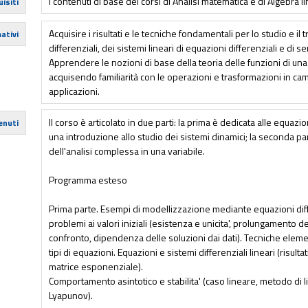
I contenuti di base dei corsi di Analisi matematica e di Algebra 
isiti
Acquisire i risultati e le tecniche fondamentali per lo studio e il
ativi
differenziali, dei sistemi lineari di equazioni differenziali e di s
Apprendere le nozioni di base della teoria delle funzioni di un
acquisendo familiarità con le operazioni e trasformazioni in c
applicazioni.
Il corso è articolato in due parti: la prima è dedicata alle equazio
enuti
una introduzione allo studio dei sistemi dinamici; la seconda pa
dell'analisi complessa in una variabile.
Programma esteso
Prima parte. Esempi di modellizzazione mediante equazioni differ
problemi ai valori iniziali (esistenza e unicita', prolungamento de
confronto, dipendenza delle soluzioni dai dati). Tecniche elemen
tipi di equazioni. Equazioni e sistemi differenziali lineari (risulta
matrice esponenziale).
Comportamento asintotico e stabilita' (caso lineare, metodo di l
Lyapunov).