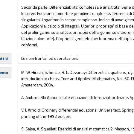
Seconda parte. Differenziabilita' complessa e analiticita'. Serie
le curve. Funzioni olomorfe e primitive complesse. Teorema di
singolarita'. Logaritmo in campo complesso. Indice di avvolgime
Applicazioni al calcolo di integrali. Ulteriori proprieta' di base d
del prolungamento analitico, principio dell'argomento e teorem
funzioni olomorfe). Proprieta' geometriche: teorema dell'appli
conformi.
Lezioni frontali ed esercitazioni.
ttici
M. W. Hirsch, S. Smale, R. L. Devaney: Differential equations, 
mento
introduction to chaos. Pure and Applied Mathematics, Vol. 60. 
Amsterdam, 2004.
A. Ambrosetti: Appunti sulle equazioni differenziali ordinarie. S
V. I. Arnold: Ordinary differential equations. Universitext, Spri
printing of the 1992 edition.
S. Salsa, A. Squellati: Esercizi di analisi matematica 2. Masson, 