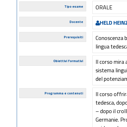
ORALE
Tipo esame
HELD HEIN
Docente
Conoscenza ba
Prerequisiti
lingua tedesc
Il corso mira 
Obiettivi formativi
sistema lingui
del potenziame
Il corso offri
Programma e contenuti
tedesca, dopo
– dopo il crol
Germanie. Pro