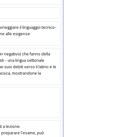
oneggiare il linguaggio tecnico-
one alle esigenze
 in negativo) che fanno della
isti - una lingua settoriale
nei suoi debiti verso il latino e le
classica, mostrandone la
ti a lezione.
er preparare l’esame, può