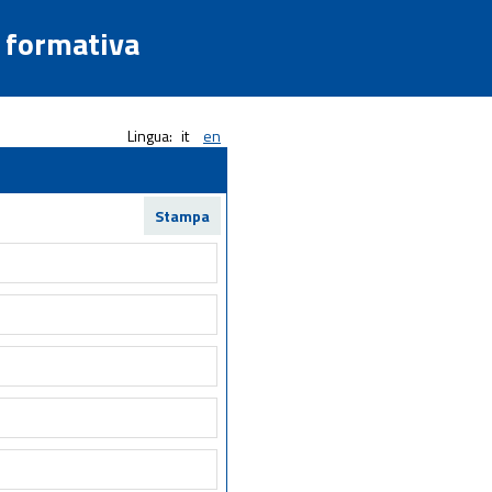
a formativa
Lingua:
it
en
Stampa