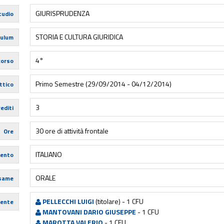
GIURISPRUDENZA
tudio
STORIA E CULTURA GIURIDICA
culum
4°
corso
Primo Semestre (29/09/2014 - 04/12/2014)
ttico
3
editi
30 ore di attività frontale
Ore
ITALIANO
mento
ORALE
esame
PELLECCHI LUIGI
(titolare) - 1 CFU
ente
MANTOVANI DARIO GIUSEPPE
- 1 CFU
MAROTTA VALERIO
- 1 CFU