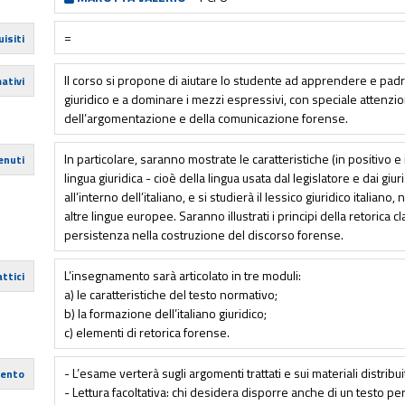
=
isiti
Il corso si propone di aiutare lo studente ad apprendere e padr
ativi
giuridico e a dominare i mezzi espressivi, con speciale attenzi
dell’argomentazione e della comunicazione forense.
In particolare, saranno mostrate le caratteristiche (in positivo e
enuti
lingua giuridica - cioè della lingua usata dal legislatore e dai giur
all’interno dell’italiano, e si studierà il lessico giuridico italiano, 
altre lingue europee. Saranno illustrati i principi della retorica 
persistenza nella costruzione del discorso forense.
L’insegnamento sarà articolato in tre moduli:
ttici
a) le caratteristiche del testo normativo;
b) la formazione dell’italiano giuridico;
c) elementi di retorica forense.
- L’esame verterà sugli argomenti trattati e sui materiali distribui
mento
- Lettura facoltativa: chi desidera disporre anche di un testo p