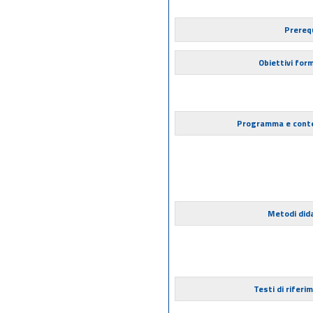
Prerequ
Obiettivi form
Programma e cont
Metodi dida
Testi di riferi