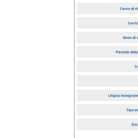
Corso di s
Curri
Anno di 
Periodo dida
Cr
Lingua insegna
Tipo 
Doc