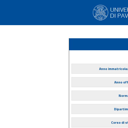
Anno immatricola
Anno of
Norma
Diparti
Corso di s