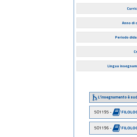
Curri
Anno di 
Periodo dida
Cr
Lingua insegna
L'insegnamento è sud
501195 -
FILOLOG
501196 -
FILOLOG