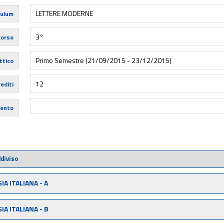
LETTERE MODERNE
culum
3°
corso
Primo Semestre (21/09/2015 - 23/12/2015)
ttico
12
editi
mento
diviso
IA ITALIANA - A
IA ITALIANA - B