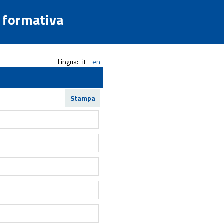
a formativa
Lingua:
it
en
Stampa