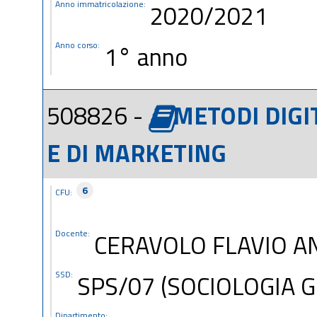
Anno immatricolazione:
2020/2021
Anno corso:
1° anno
508826 -
METODI DIGIT
E DI MARKETING
6
CFU:
Docente:
CERAVOLO FLAVIO A
SSD:
SPS/07 (SOCIOLOGIA 
Dipartimento: