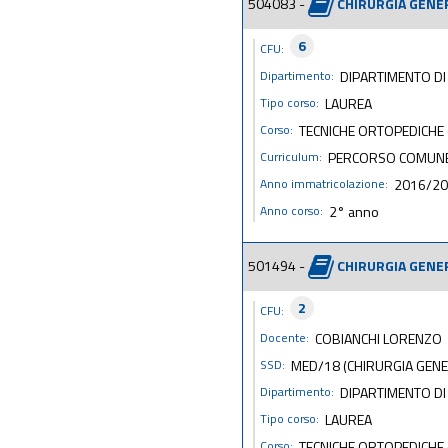
504083 -
CHIRURGIA GENER
6
CFU:
Dipartimento:
DIPARTIMENTO DI 
Tipo corso:
LAUREA
Corso:
TECNICHE ORTOPEDICHE 
Curriculum:
PERCORSO COMUN
Anno immatricolazione:
2016/2
Anno corso:
2° anno
501494 -
CHIRURGIA GENE
2
CFU:
Docente:
COBIANCHI LORENZO
SSD:
MED/18 (CHIRURGIA GENE
Dipartimento:
DIPARTIMENTO DI 
Tipo corso:
LAUREA
Corso:
TECNICHE ORTOPEDICHE 