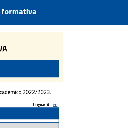
a formativa
VA
 accademico 2022/2023.
Lingua:
it
en