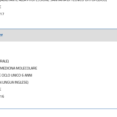
E
017
RY
RALE)
 MEDICINA MOLECOLARE
CICLO UNICO 6 ANNI
N LINGUA INGLESE)
E
016