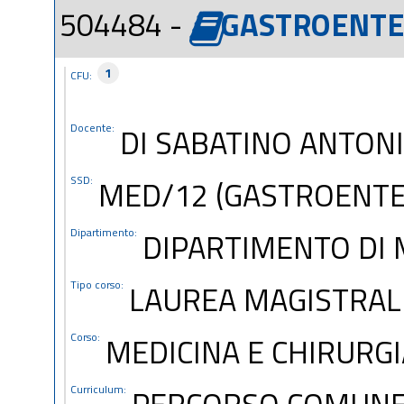
504484 -
GASTROENTE
1
CFU:
Docente:
DI SABATINO ANTON
SSD:
MED/12 (GASTROENTE
Dipartimento:
DIPARTIMENTO DI
Tipo corso:
LAUREA MAGISTRALE
Corso:
MEDICINA E CHIRURGIA
Curriculum:
PERCORSO COMUN