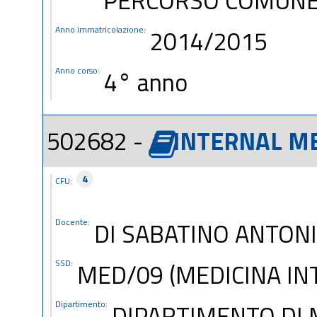
Anno immatricolazione:
2014/2015
Anno corso:
4° anno
502682 -
INTERNAL ME
4
CFU:
Docente:
DI SABATINO ANTON
SSD:
MED/09 (MEDICINA IN
Dipartimento:
DIPARTIMENTO DI