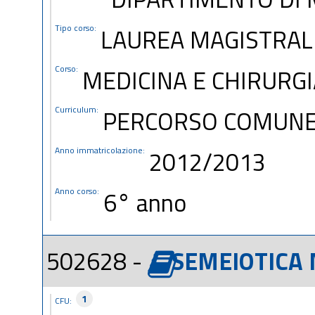
Tipo corso:
LAUREA MAGISTRALE
Corso:
MEDICINA E CHIRURGIA
Curriculum:
PERCORSO COMUN
Anno immatricolazione:
2012/2013
Anno corso:
6° anno
502628 -
SEMEIOTICA 
1
CFU: