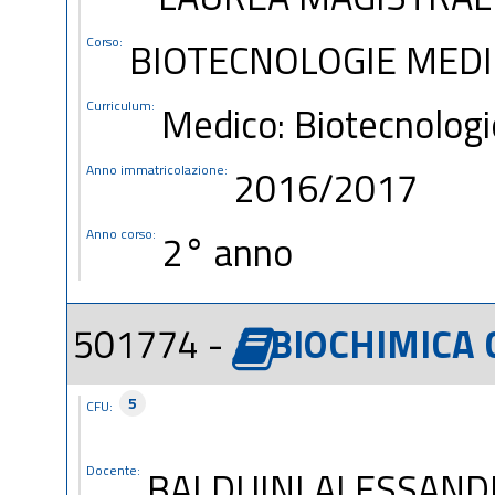
Corso:
BIOTECNOLOGIE MEDI
Curriculum:
Medico: Biotecnologi
Anno immatricolazione:
2016/2017
Anno corso:
2° anno
501774 -
BIOCHIMICA 
5
CFU:
Docente:
BALDUINI ALESSAND