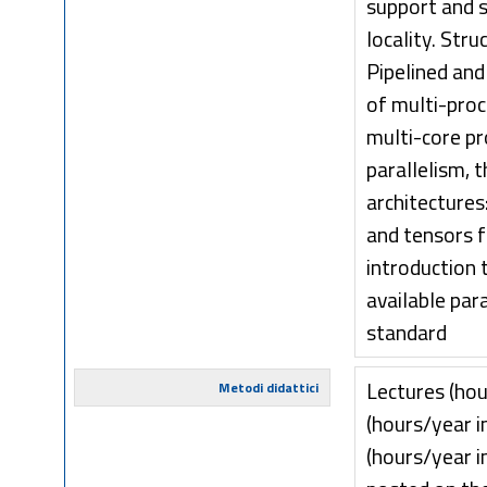
support and 
locality. Stru
Pipelined and
of multi-proc
multi-core pr
parallelism, t
architecture
and tensors f
introduction 
available pa
standard
Lectures (hour
Metodi didattici
(hours/year i
(hours/year i