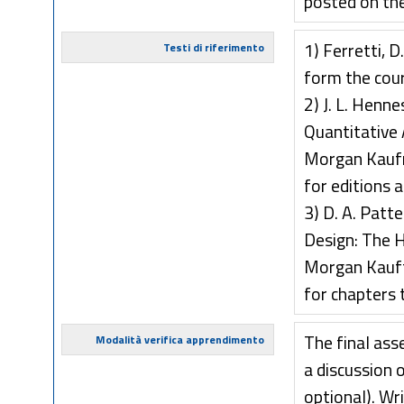
posted on the
1) Ferretti, D
Testi di riferimento
form the cou
2) J. L. Henn
Quantitative 
Morgan Kaufm
for editions 
3) D. A. Patt
Design: The 
Morgan Kauff
for chapters 
The final ass
Modalità verifica apprendimento
a discussion 
optional). Wr