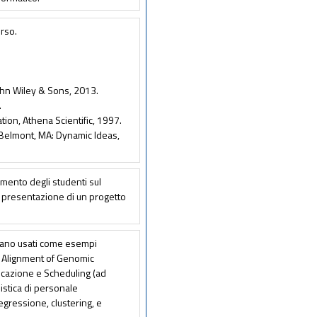
orso.
ohn Wiley & Sons, 2013.
.
ation, Athena Scientific, 1997.
 Belmont, MA: Dynamic Ideas,
dimento degli studenti sul
a presentazione di un progetto
errano usati come esempi
i Alignment of Genomic
icazione e Scheduling (ad
nistica di personale
egressione, clustering, e