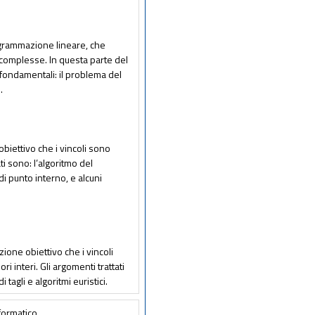
rogrammazione lineare, che
 complesse. In questa parte del
fondamentali: il problema del
.
obiettivo che i vincoli sono
ati sono: l’algoritmo del
i di punto interno, e alcuni
nzione obiettivo che i vincoli
i interi. Gli argomenti trattati
agli e algoritmi euristici.
nformatico.