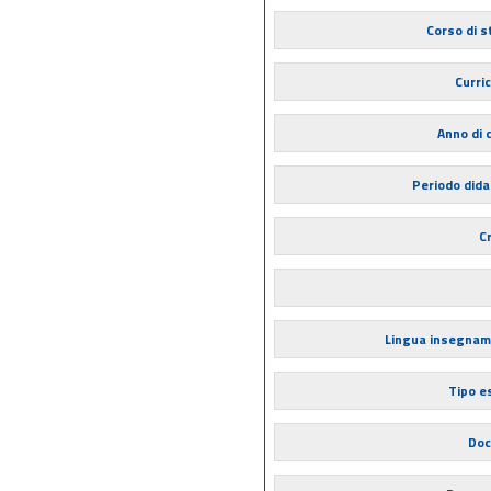
Corso di s
Curri
Anno di 
Periodo dida
Cr
Lingua insegna
Tipo 
Doc