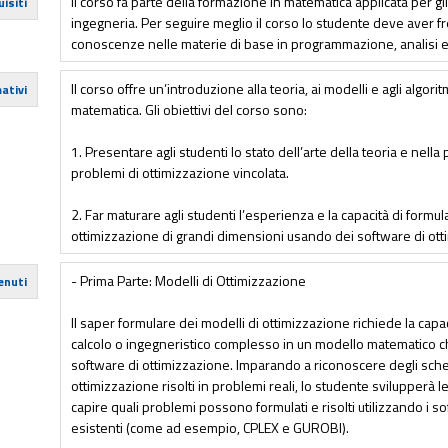
Il corso fa parte della formazione in matematica applicata per gl
isiti
ingegneria. Per seguire meglio il corso lo studente deve aver fre
conoscenze nelle materie di base in programmazione, analisi e
Il corso offre un’introduzione alla teoria, ai modelli e agli algori
ativi
matematica. Gli obiettivi del corso sono:
1. Presentare agli studenti lo stato dell’arte della teoria e nella 
problemi di ottimizzazione vincolata.
2. Far maturare agli studenti l’esperienza e la capacità di formu
ottimizzazione di grandi dimensioni usando dei software di ott
- Prima Parte: Modelli di Ottimizzazione
enuti
Il saper formulare dei modelli di ottimizzazione richiede la capa
calcolo o ingegneristico complesso in un modello matematico c
software di ottimizzazione. Imparando a riconoscere degli schem
ottimizzazione risolti in problemi reali, lo studente svilupperà 
capire quali problemi possono formulati e risolti utilizzando i s
esistenti (come ad esempio, CPLEX e GUROBI).