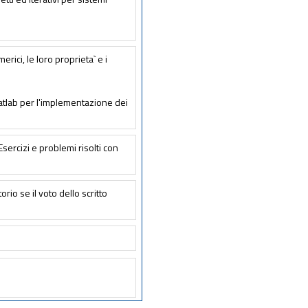
erici, le loro proprieta` e i
 Matlab per l'implementazione dei
 Esercizi e problemi risolti con
torio se il voto dello scritto