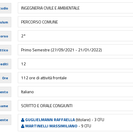
INGEGNERIA CIVILE E AMBIENTALE
tudio
PERCORSO COMUNE
culum
2°
corso
Primo Semestre (27/09/2021 - 21/01/2022)
ttico
12
editi
112 ore di attività frontale
Ore
Italiano
mento
SCRITTO E ORALE CONGIUNTI
esame
GUGLIELMANN RAFFAELLA
(titolare) - 3 CFU
ente
MARTINELLI MASSIMILIANO
- 9 CFU