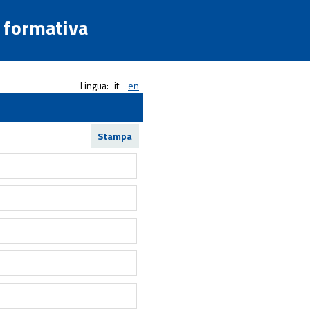
a formativa
Lingua:
it
en
Stampa