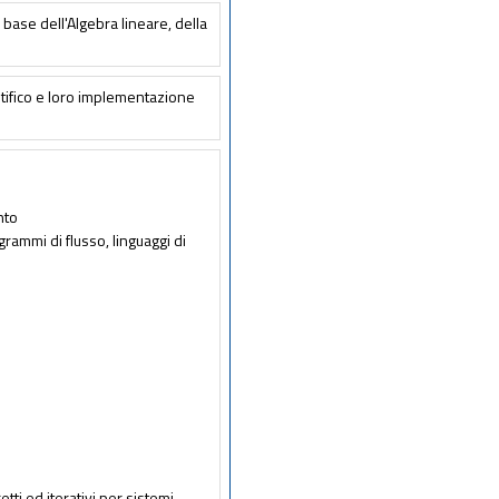
base dell'Algebra lineare, della
tifico e loro implementazione
nto
rammi di flusso, linguaggi di
i
tti ed iterativi per sistemi