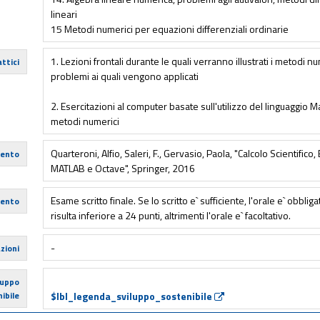
lineari
15 Metodi numerici per equazioni differenziali ordinarie
1. Lezioni frontali durante le quali verranno illustrati i metodi num
ttici
problemi ai quali vengono applicati
2. Esercitazioni al computer basate sull'utilizzo del linguaggio
metodi numerici
Quarteroni, Alfio, Saleri, F., Gervasio, Paola, "Calcolo Scientifico,
mento
MATLAB e Octave", Springer, 2016
Esame scritto finale. Se lo scritto e` sufficiente, l'orale e` obbliga
mento
risulta inferiore a 24 punti, altrimenti l'orale e` facoltativo.
-
zioni
luppo
ibile
$lbl_legenda_sviluppo_sostenibile