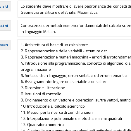
Lo studente deve mostrare di avere padronanza dei concetti di 
isiti
Geometria analitica e dell'Analisi Matematica.
Conoscenza dei metodi numerici fondamentali del calcolo scien
ativi
in linguaggio Matlab.
1. Architettura di base di un calcolatore
enuti
2. Rappresentazione delle variabili - strutture dati
3. Rappresentazione numeri macchina - errori di arrotondame
4. Introduzione alla programmazione, concetto di algoritmo, diag
programmazione
5. Sintassi di un linguaggio, errori sintattici ed errori semantici
6. Assegnamento: legare una variabile a un valore
7. Ricorsione - Iterazione
8. Istruzioni di controllo
9. Ordinamento di un vettore e operazioni su/tra vettori, matric
10. Introduzione al calcolo scientifico
11. Metodi per la ricerca di zeri di funzioni
12. Interpolazione polinomiale e metodi ai minimi quadrati
13. Quadratura numerica
14. Algebra lineare numerica, problemi agli autivalori, metodi dire