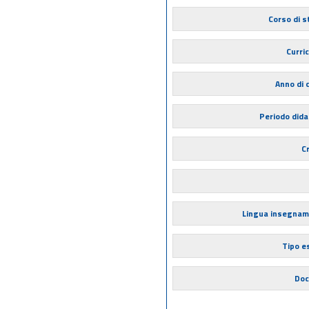
Corso di s
Curri
Anno di 
Periodo dida
Cr
Lingua insegna
Tipo 
Doc