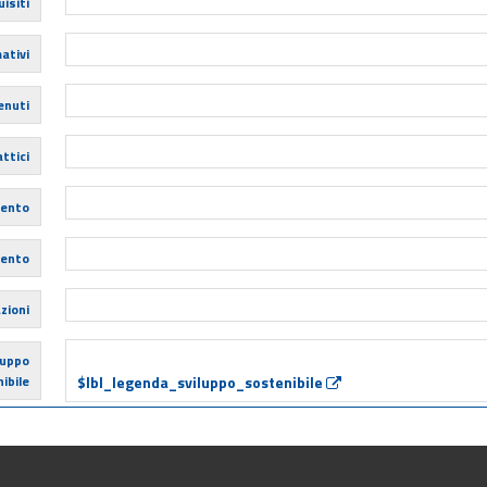
isiti
ativi
enuti
ttici
mento
mento
zioni
luppo
ibile
$lbl_legenda_sviluppo_sostenibile