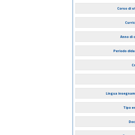
Corso di s
Curri
Anno di 
Periodo dida
Cr
Lingua insegna
Tipo 
Doc