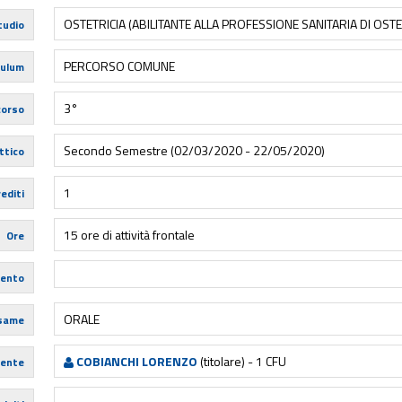
OSTETRICIA (ABILITANTE ALLA PROFESSIONE SANITARIA DI OST
tudio
PERCORSO COMUNE
culum
3°
corso
Secondo Semestre (02/03/2020 - 22/05/2020)
ttico
1
editi
15 ore di attività frontale
Ore
mento
ORALE
esame
COBIANCHI LORENZO
(titolare) - 1 CFU
ente