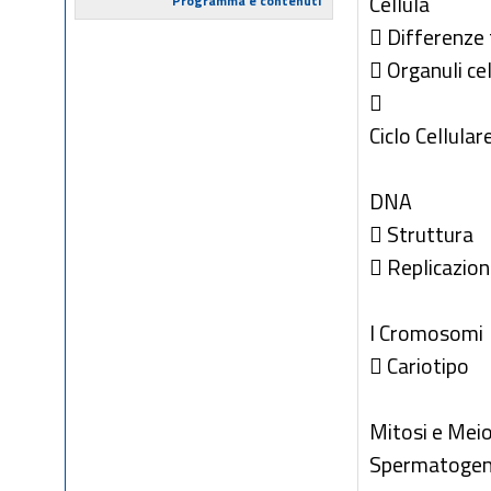
Cellula
Programma e contenuti
 Differenze 
 Organuli cel

Ciclo Cellular
DNA
 Struttura
 Replicazio
I Cromosomi
 Cariotipo
Mitosi e Meio
Spermatogene