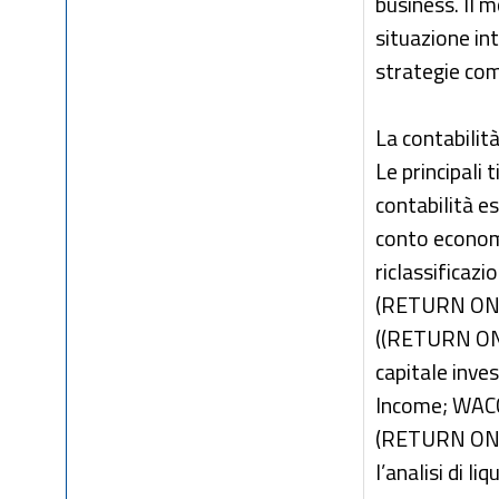
business. Il m
situazione int
strategie com
La contabilità 
Le principali 
contabilità es
conto economi
riclassificazio
(RETURN ON 
((RETURN ON S
capitale inv
Income; WAC
(RETURN ON DE
l’analisi di liq