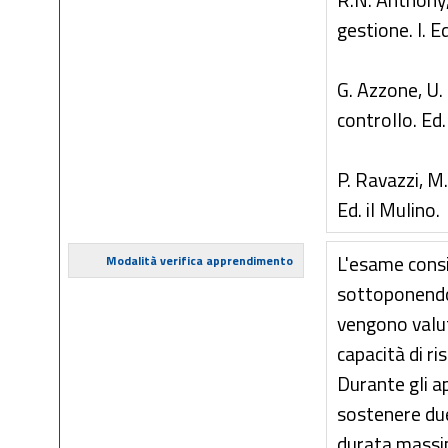
R.N. Anthony, 
gestione. I. 
G. Azzone, U.
controllo. Ed
P. Ravazzi, M.
Ed. il Mulino.
L'esame consis
Modalità verifica apprendimento
sottoponendo 
vengono valut
capacità di ri
Durante gli a
sostenere due
durata massim