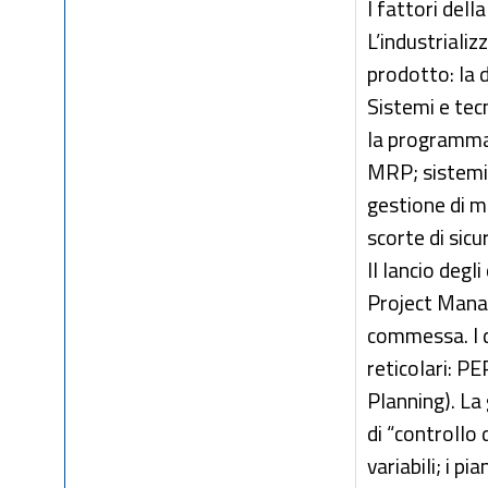
I fattori dell
L’industriali
prodotto: la d
Sistemi e tec
la programma
MRP; sistemi 
gestione di ma
scorte di sicu
Il lancio degl
Project Manag
commessa. I 
reticolari: P
Planning). La 
di “controllo d
variabili; i 