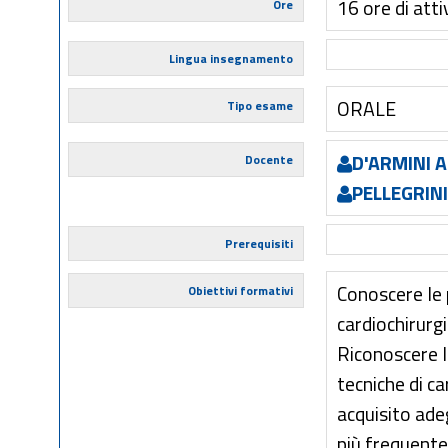
16 ore di atti
Ore
Lingua insegnamento
ORALE
Tipo esame
D'ARMINI 
Docente
PELLEGRIN
Prerequisiti
Conoscere le p
Obiettivi formativi
cardiochirurgi
Riconoscere le
tecniche di c
acquisito ade
più frequente 