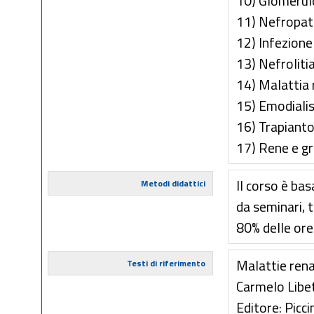
10) Glomerulo
11) Nefropati
12) Infezione 
13) Nefrolitia
14) Malattia 
15) Emodialis
16) Trapianto
17) Rene e g
Il corso è ba
Metodi didattici
da seminari, t
80% delle ore
Malattie rena
Testi di riferimento
Carmelo Libe
Editore: Picc