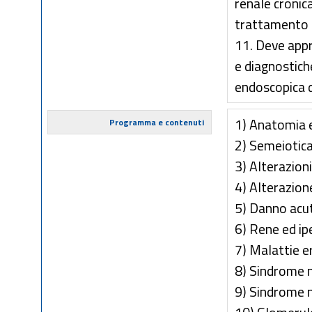
renale cronica
trattamento so
11. Deve app
e diagnostiche
endoscopica d
1) Anatomia e
Programma e contenuti
2) Semeiotica
3) Alterazioni
4) Alterazion
5) Danno acut
6) Rene ed ip
7) Malattie e
8) Sindrome 
9) Sindrome n