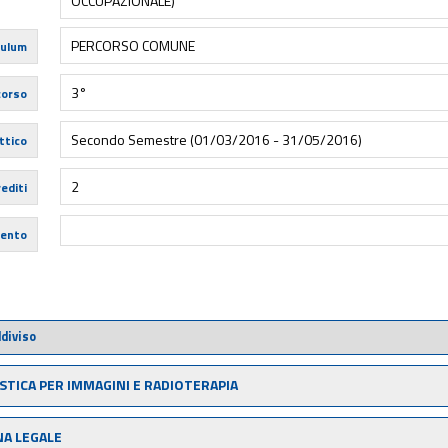
OCCUPAZIONALE)
PERCORSO COMUNE
culum
3°
corso
Secondo Semestre (01/03/2016 - 31/05/2016)
ttico
2
editi
mento
diviso
STICA PER IMMAGINI E RADIOTERAPIA
NA LEGALE