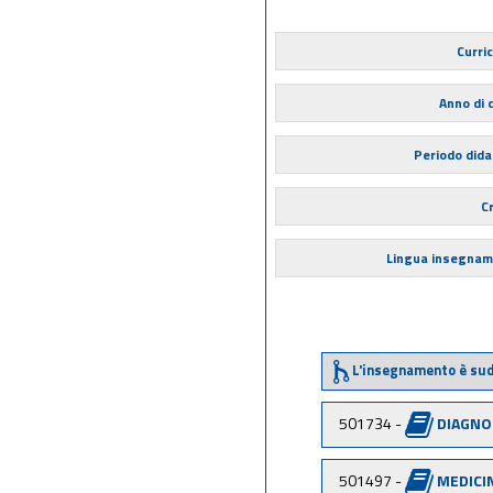
Curri
Anno di 
Periodo dida
Cr
Lingua insegna
L'insegnamento è sud
501734 -
DIAGNO
501497 -
MEDICI