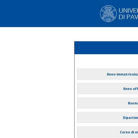
Anno immatricola
Anno of
Norma
Diparti
Corso di s